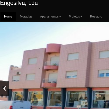
Engesilva, Lda
Home
Moradias
Apartamentos +
Projetos +
Restauro