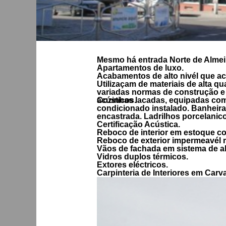
Mesmo há entrada Norte de Almeiri
Apartamentos de luxo.
Acabamentos de alto nivél que a
Utilizaçam de materiais de alta q
variadas normas de construção e 
acústicos.
Cozinhas lacadas, equipadas com
condicionado instalado. Banheir
encastrada. Ladrilhos porcelanicos
Certificação Acústica.
Reboco de interior em estoque co
Reboco de exterior impermeavél 
Vãos de fachada em sistema de al
Vidros duplos térmicos.
Extores eléctricos.
Carpinteria de Interiores em Car