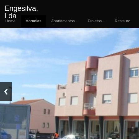
Engesilva,
Lda
Home
Moradias
Apartamentos +
Projetos +
Restauro